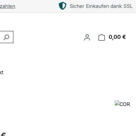
 zahlen
Sicher Einkaufen dank SSL
0,00 €
Ware
kt
eis:
 €