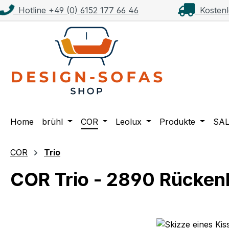
Hotline +49 (0) 6152 177 66 46
Kostenl
m Hauptinhalt springen
Zur Suche springen
Zur Hauptnavigation springen
Home
brühl
COR
Leolux
Produkte
SA
COR
Trio
COR Trio - 2890 Rückenk
Bildergalerie überspringen