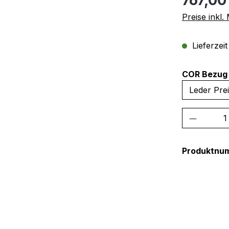
Preise inkl
Lieferzei
COR Bezug 
Produkt
Produktnu