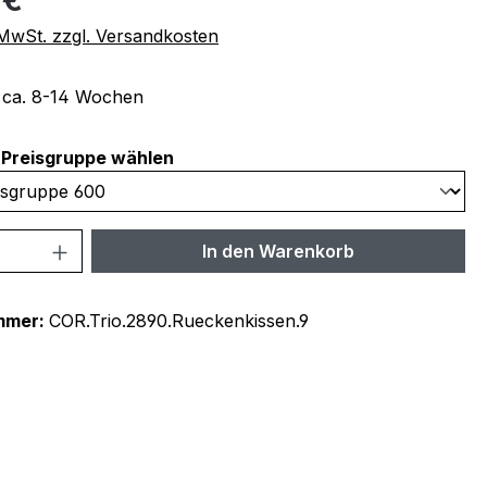
. MwSt. zzgl. Versandkosten
t ca. 8-14 Wochen
auswählen
Preisgruppe wählen
 Anzahl: Gib den gewünschten Wert ein 
In den Warenkorb
mmer:
COR.Trio.2890.Rueckenkissen.9