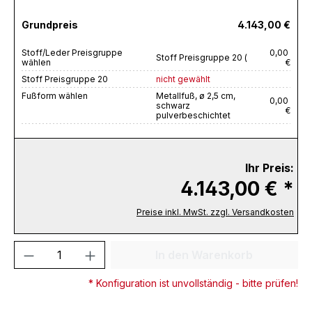
Grundpreis
4.143,00 €
Stoff/Leder Preisgruppe
0,00
Stoff Preisgruppe 20 (
wählen
€
Stoff Preisgruppe 20
nicht gewählt
Fußform wählen
Metallfuß, ø 2,5 cm,
0,00
schwarz
€
pulverbeschichtet
Ihr Preis:
4.143,00 € *
Preise inkl. MwSt. zzgl. Versandkosten
Produkt Anzahl: Gib den gewünschten We
In den Warenkorb
* Konfiguration ist unvollständig - bitte prüfen!