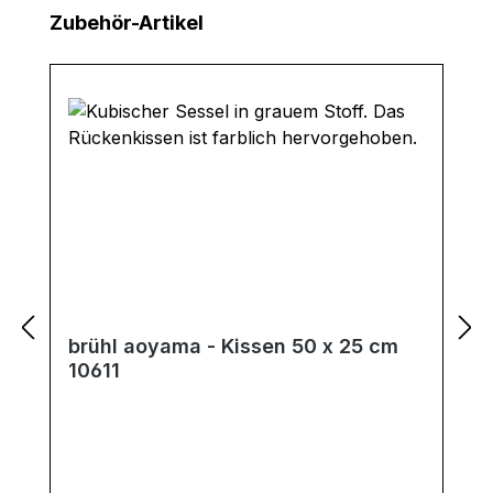
Produktgalerie überspringen
Zubehör-Artikel
brühl aoyama - Kissen 50 x 25 cm
10611