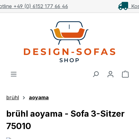
Kostenloser Versand ab 1.000€**
Zum Hauptinhalt springen
Ware
brühl
aoyama
brühl aoyama - Sofa 3-Sitzer
75010