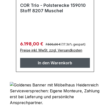
COR Trio - Polsterecke 159010
b
Stoff 8207 Muschel
D
2
Regulärer Preis:
Verkaufspreis:
Ve
6.198,00 €
4
7.500,00 €
(17.36% gespart)
Preise inkl. MwSt. zzgl. Versandkosten
Pr
In den Warenkorb