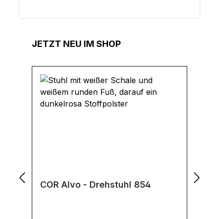
Produktgalerie überspringen
JETZT NEU IM SHOP
COR Alvo - Drehstuhl 854
C