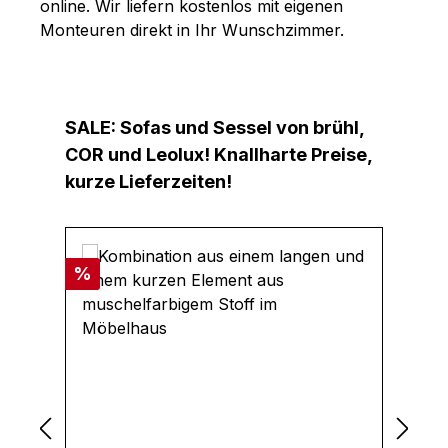
online. Wir liefern kostenlos mit eigenen
Monteuren direkt in Ihr Wunschzimmer.
Produktgalerie überspringen
SALE: Sofas und Sessel von brühl,
COR und Leolux! Knallharte Preise,
kurze Lieferzeiten!
Rabatt
Ra
%
%
La