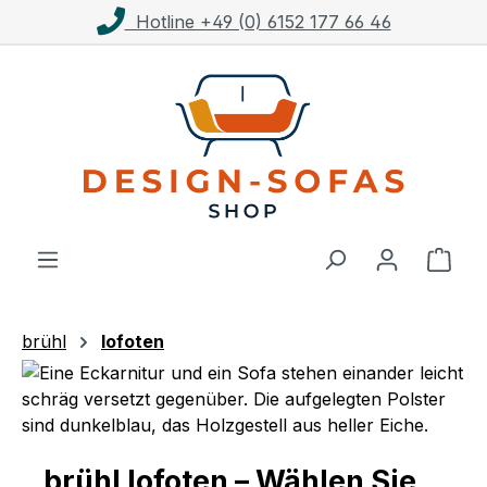
Hotline +49 (0) 6152 177 66 46
Zum Hauptinhalt springen
Ware
brühl
lofoten
brühl lofoten – Wählen Sie