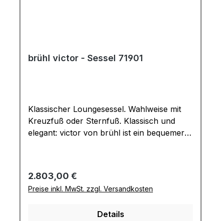
brühl victor - Sessel 71901
Klassischer Loungesessel. Wahlweise mit
Kreuzfuß oder Sternfuß. Klassisch und
elegant: victor von brühl ist ein bequemer
Clubsessel für gemütliche Mußestunden.
Die Neigungsverstellung und die drehbare
Basis garantieren zusätzlichen Sitzkomfort.
Regulärer Preis:
2.803,00 €
Zugleich ist victor, wie alle Möbel von
Preise inkl. MwSt. zzgl. Versandkosten
brühl, besonders nachhaltig: Der aufwändig
gearbeitete Bezug ist abziehbar und verleiht
Details
victor eine lange Lebensdauer.