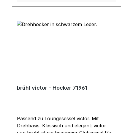
Standardausführung: Sitztiefe: 55 cm
Sitzhöhe: 43 cm Gesamtmaße in cm: B 77 /
H 108 / T 88 - 110 Funktion: Sessel ist
stufenlos um 360° drehbar, verschhiedene
Relaxpositionen sind stufenlos einstellbar
Fußform Standard: Kreuzfuß, Metall
schwarz pulverbeschichtet Aufbau:
Holzgestell mit Kunststoffformschale,
Unterfederung Spezialgurtung,
Polyurethanschaum mit Vliesabdeckung,
Bezüge abziehbar
brühl victor - Hocker 71961
Passend zu Loungesessel victor. Mit
Drehbasis. Klassisch und elegant: victor
von brühl ist ein bequemer Clubsessel für