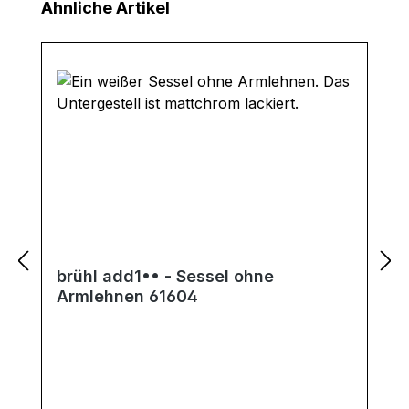
Produktgalerie überspringen
Ähnliche Artikel
brühl add1•• - Sessel ohne
Armlehnen 61604