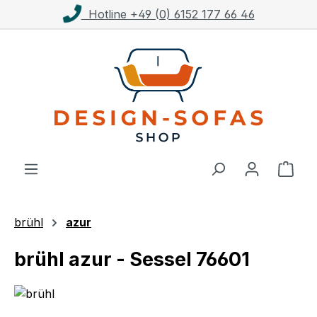
line +49 (0) 6152 177 66 46
Kost
Zum Hauptinhalt springen
Ware
brühl
azur
brühl azur - Sessel 76601