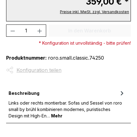
359,00 € *
Preise inkl. MwSt. zzgl. Versandkosten
Produkt Anzahl: Gib den gewünschten We
In den Warenkorb
* Konfiguration ist unvollständig - bitte prüfen!
Produktnummer:
roro.small.classic.74250
Konfiguration teilen
Beschreibung
Links oder rechts montierbar. Sofas und Sessel von roro
small by brühl kombinieren modernes, puristisches
Design mit High-En…
Mehr