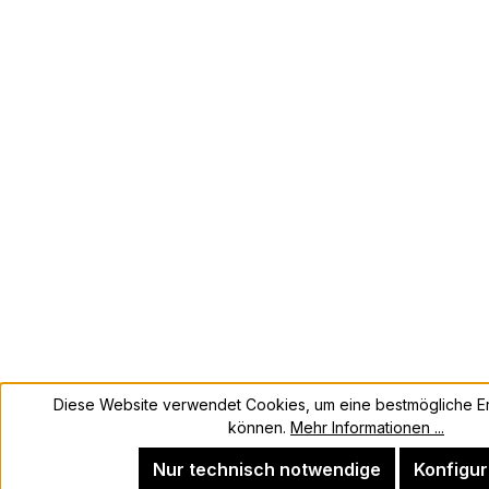
Diese Website verwendet Cookies, um eine bestmögliche Er
können.
Mehr Informationen ...
Nur technisch notwendige
Konfigur