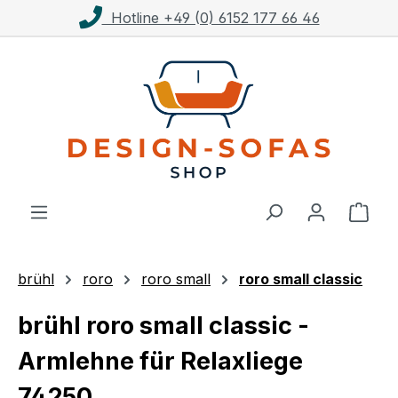
Kostenloser Versand ab 1.000€**
Zum Hauptinhalt springen
Ware
brühl
roro
roro small
roro small classic
brühl roro small classic -
Armlehne für Relaxliege
74250