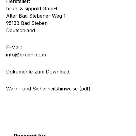
Hersteller:
brühl & sippold GmbH
Alter Bad Stebener Weg 1
95138 Bad Steben
Deutschland
E-Mail:
info@bruehl.com
Dokumente zum Download:
Warn- und Sicherheitshinweise (pdf)
Produktgalerie überspringen
Passend für