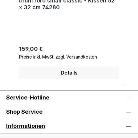
brühl roro small classic - Kissen 52
x 32 cm 74280
Regulärer Preis:
159,00 €
Preise inkl. MwSt. zzgl. Versandkosten
Details
Service-Hotline
Shop Service
Informationen