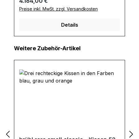
Regulärer Preis:
4.164,00 €
Preise inkl. MwSt. zzgl. Versandkosten
Details
Produktgalerie überspringen
Weitere Zubehör-Artikel