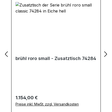
brühl roro small - Zusatztisch 74284
Regulärer Preis:
1.154,00 €
Preise inkl. MwSt. zzgl. Versandkosten