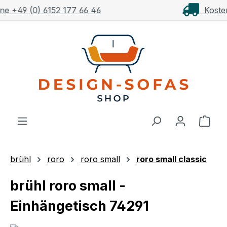
Kostenloser Versand ab 1.000€**
Zum Hauptinhalt springen
Ware
brühl
roro
roro small
roro small classic
brühl roro small -
Einhängetisch 74291