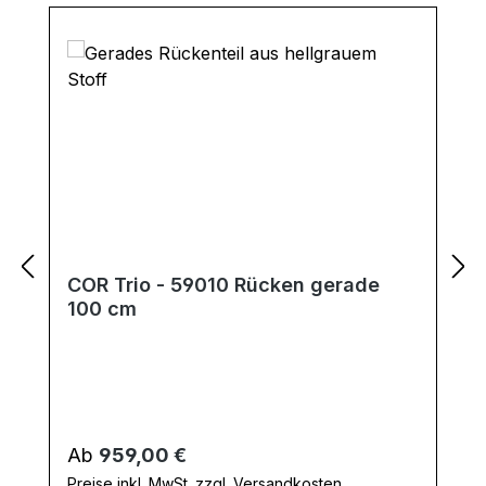
COR Trio - 59010 Rücken gerade
100 cm
Regulärer Preis:
Ab
959,00 €
Preise inkl. MwSt. zzgl. Versandkosten