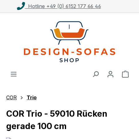
Kostenloser Versand ab 1.000€**
Zum Hauptinhalt springen
Ware
COR
Trio
COR Trio - 59010 Rücken
gerade 100 cm