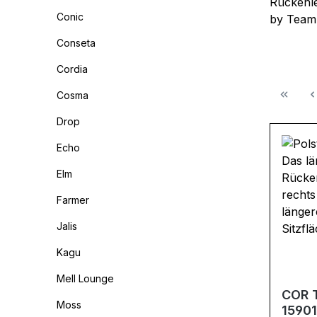
Rückenle
Conic
by Team
Conseta
Cordia
Cosma
Drop
Echo
Elm
Farmer
Jalis
Kagu
Mell Lounge
COR T
Moss
1590