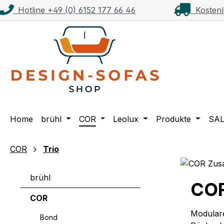
Hotline +49 (0) 6152 177 66 46
Kostenl
m Hauptinhalt springen
Zur Suche springen
Zur Hauptnavigation springen
Home
brühl
COR
Leolux
Produkte
SA
COR
Trio
brühl
COR
COR
Modulare
Bond