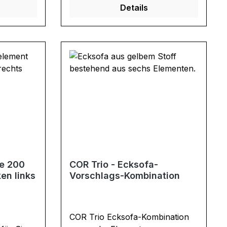
Details
zen Sie
ein bestehendes Sofa um weitere
m weitere
Elemente. So entsteht Ihr
hr
flexibles Traum-Sofa.
Ausführung: Kombination aus:
59300 + 59300 + 59050 + 59005
e: 60 cm
Sitztiefe: 60 cm Sitzhöhe: 38 cm
mtmaße
Gesamtmaße Sofa in cm: B 300 /
 66 / T
H 66 / T 100 Gesamtmaße
lement
Sitzelement einzeln in cm: B 150
 38 / T
/ H 38 / T 100 Gesamtmaße
cken in
Eckrücken einzeln in cm: B 150 /
0
H 28 / T 100
re 200
COR Trio - Ecksofa-
en links
Vorschlags-Kombination
COR Trio Ecksofa-Kombination