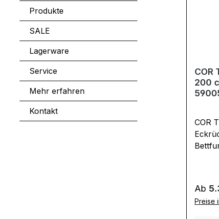
+ 5904
Produkte
cm Si
Gesamt
SALE
/ T 20
Lagerware
Service
COR T
200 c
Mehr erfahren
5900
Kontakt
COR Tr
Eckrücken 
Bettfu
Reißv
Bett a
sitzen
Regulä
Ab
5.
den a
Preise 
entste
Sie sic