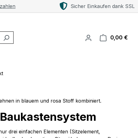
 zahlen
Sicher Einkaufen dank SSL
0,00 €
Ware
kt
m Baukastensystem
 nur drei einfachen Elementen (Sitzelement,