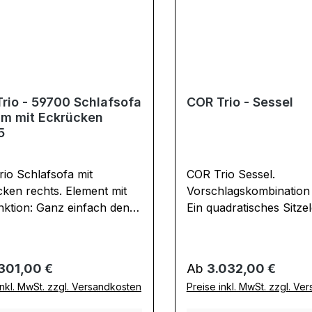
0 + 59005 Sitztiefe: 60
+ 59050 + 59040 Sitztie
tzhöhe: 38 cm
cm Sitzhöhe: 38 cm
maße in cm: B 250 / H 66
Gesamtmaße in cm: B 2
0
/ T 200
rio - 59700 Schlafsofa
COR Trio - Sessel
m mit Eckrücken
5
io Schlafsofa mit
COR Trio Sessel.
rechts. Element mit
Vorschlagskombination 
nktion: Ganz einfach den
Ein quadratisches Sitze
erschluss öffnen und zum
lose kombiniert mit ein
ufklappen. Tagsüber
Eckrücken. Stellen Sie 
, nachts schlafen. Durch
individuelles Trio Desig
rer Preis:
Regulärer Preis:
301,00 €
Ab
3.032,00 €
ufgelegten Eckrücken
Polstermöbel selbst z
inkl. MwSt. zzgl. Versandkosten
Preise inkl. MwSt. zzgl. Ve
ht eine Sofaoptik. Stellen
und wählen Sie aus ein
h Ihr individuelles Trio
Sitzelementen, Rücken