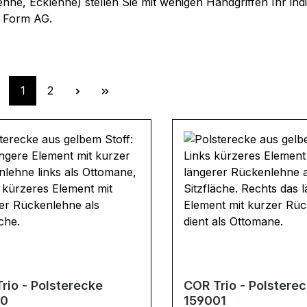
hne, Ecklehne) stellen Sie mit wenigen Handgriffen Ihr in
 Form AG.
Seite
Seite
1
2
rio - Polsterecke
COR Trio - Polstere
10
159001