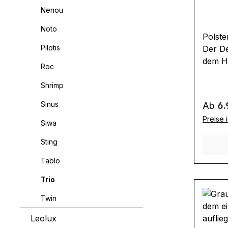
Nenou
Noto
Polste
Pilotis
Der De
dem H
Roc
Mobili
Design
Shrimp
Oderma
Sinus
Regulä
Ab
6.
sie 19
Preise 
Elemen
Siwa
Rücken
Sting
Urmode
Auch h
Tablo
und bi
Trio
Verwan
Ausfü
Twin
Vorsch
Leolux
Kombi