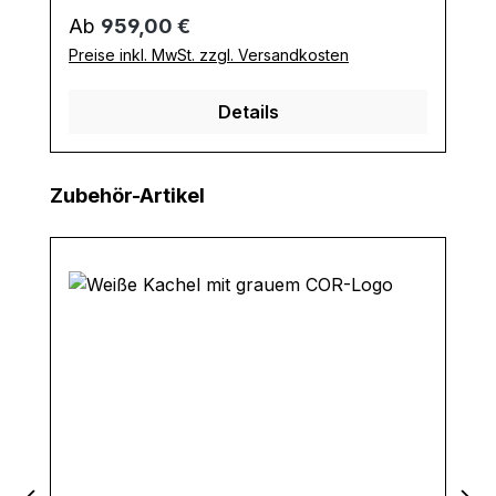
Regulärer Preis:
Ab
959,00 €
Preise inkl. MwSt. zzgl. Versandkosten
Details
Produktgalerie überspringen
Zubehör-Artikel