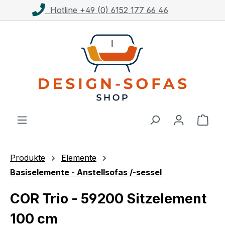
Kostenloser Versand ab 1.000€**
Zum Hauptinhalt springen
Ware
Produkte
Elemente
Basiselemente - Anstellsofas /-sessel
COR Trio - 59200 Sitzelement
100 cm