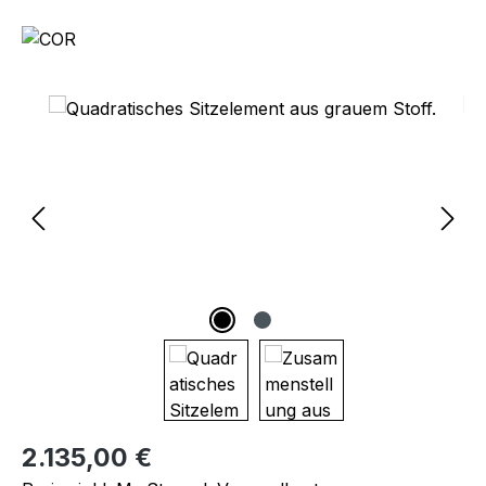
Bildergalerie überspringen
Regulärer Preis:
2.135,00 €