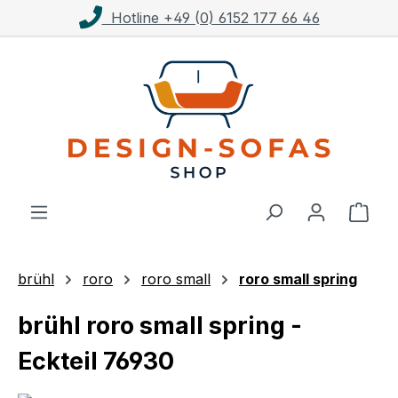
Kostenloser Versand ab 1.000€**
Zum Hauptinhalt springen
Ware
brühl
roro
roro small
roro small spring
brühl roro small spring -
Eckteil 76930