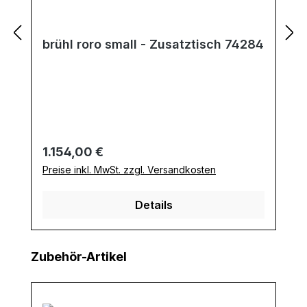
brühl roro small - Zusatztisch 74284
Regulärer Preis:
1.154,00 €
Preise inkl. MwSt. zzgl. Versandkosten
Details
Produktgalerie überspringen
Zubehör-Artikel