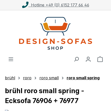
Kostenloser Versand ab 1.000€**
Zum Hauptinhalt springen
Ware
brühl
roro
roro small
roro small spring
brühl roro small spring -
Ecksofa 76906 + 76977