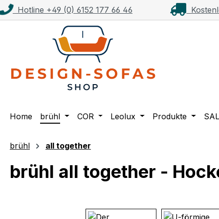
Hotline +49 (0) 6152 177 66 46
Kostenl
m Hauptinhalt springen
Zur Suche springen
Zur Hauptnavigation springen
Home
brühl
COR
Leolux
Produkte
SA
brühl
all together
brühl all together - Hoc
Bildergalerie überspringen