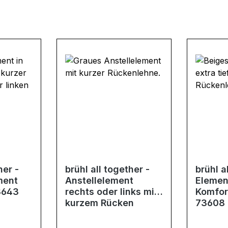
her -
brühl all together -
brühl a
ment
Anstellelement
Element
3643
rechts oder links mit
Komfort
kurzem Rücken
73608
73616 oder 73617