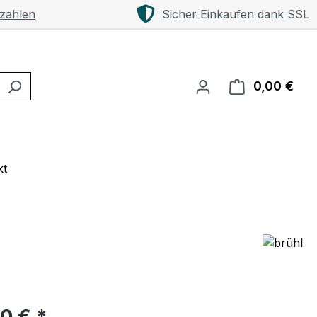
 zahlen
Sicher Einkaufen dank SSL
0,00 €
Ware
kt
eis:
00 € *