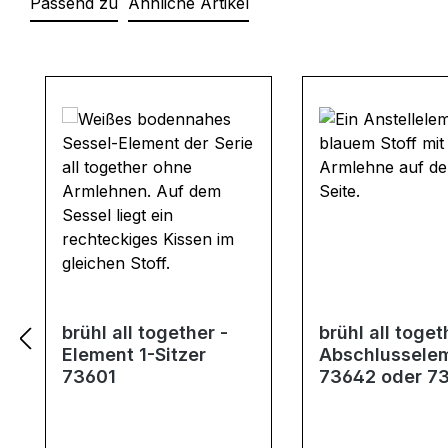
Passend zu
Ähnliche Artikel
Produktgalerie überspringen
brühl all together -
brühl all toget
Element 1-Sitzer
Abschlussele
73601
73642 oder 7