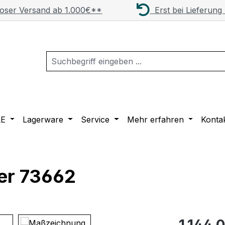
oser Versand ab 1.000€**
Erst bei Lieferung
LE
Lagerware
Service
Mehr erfahren
Konta
ker 73662
Regulärer Pr
1.144,