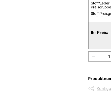
Stoff/Leder
Preisgrupp
Stoff Preis
Ihr Preis:
Produkt
Produktnu
Konfigu