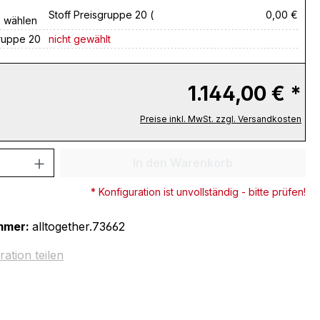
Stoff Preisgruppe 20 (
0,00 €
e wählen
gruppe 20
nicht gewählt
1.144,00 € *
Preise inkl. MwSt. zzgl. Versandkosten
 Anzahl: Gib den gewünschten Wert ein 
In den Warenkorb
* Konfiguration ist unvollständig - bitte prüfen!
mmer:
alltogether.73662
ration teilen