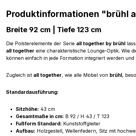
Produktinformationen "brühl a
Breite 92 cm | Tiefe 123 cm
Die Polsterelemente der Serie
all together by brühl
lass
all together
eine charakteristische Lounge-Optik. Wie d
können einfach in jede Formation integriert werden und
Zugleich ist
all together
, wie alle Möbel von
brühl
, bes
Standardausführung:
Sitzhöhe:
43 cm
Gesamtmaße in cm:
B 92 / H 43 / T 123
Fußform Standard:
Kunststoffgleiter
Aufbau:
Holzgestell, Wellenfedern, Sitz mit hoch