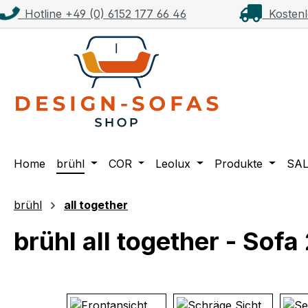
Hotline +49 (0) 6152 177 66 46
Kostenl
m Hauptinhalt springen
Zur Suche springen
Zur Hauptnavigation springen
Home
brühl
COR
Leolux
Produkte
SA
brühl
all together
brühl all together - Sof
Bildergalerie überspringen