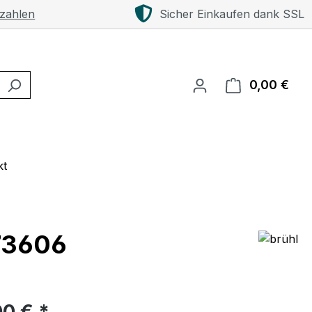
 zahlen
Sicher Einkaufen dank SSL
0,00 €
Ware
kt
 73606
eis:
00 € *