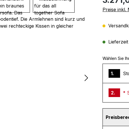
Preise inkl
Versandko
Lieferzei
Wählen Sie Ih
1.
St
2.
* 
Preisber