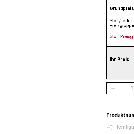
Grundpreis
Stoff/Leder
Preisgrupp
Stoff Preisg
Ihr Preis:
Produkt
Produktnu
Konfigu