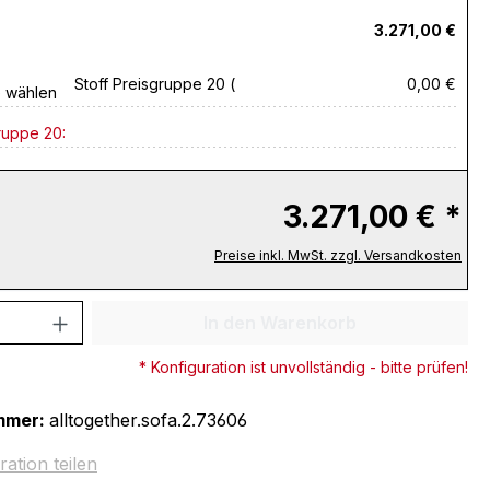
3.271,00 €
Stoff Preisgruppe 20 (
0,00 €
e wählen
ruppe 20:
3.271,00 € *
Preise inkl. MwSt. zzgl. Versandkosten
 Anzahl: Gib den gewünschten Wert ein 
In den Warenkorb
* Konfiguration ist unvollständig - bitte prüfen!
mmer:
alltogether.sofa.2.73606
ration teilen