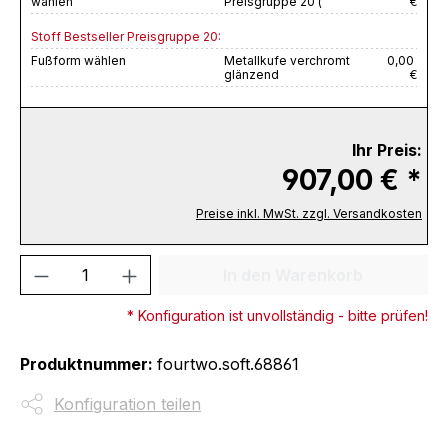
wählen
Preisgruppe 20 (
€
Stoff Bestseller Preisgruppe 20:
Fußform wählen
Metallkufe verchromt
0,00
glänzend
€
Ihr Preis:
907,00 € *
Preise inkl. MwSt. zzgl. Versandkosten
Produkt Anzahl: Gib den gewünschten We
In den Warenkorb
* Konfiguration ist unvollständig - bitte prüfen!
Produktnummer:
fourtwo.soft.68861
Konfiguration teilen