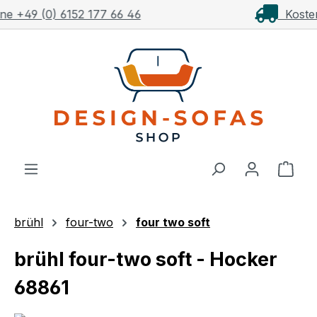
Kostenloser Versand ab 1.000€**
Zum Hauptinhalt springen
Ware
brühl
four-two
four two soft
brühl four-two soft - Hocker
68861