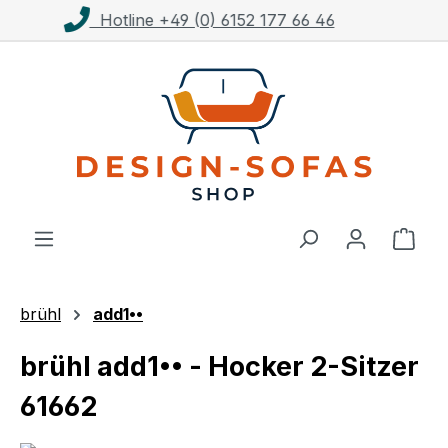
Kostenloser Versand ab 1.000€**
Zum Hauptinhalt springen
Ware
brühl
add1••
brühl add1•• - Hocker 2-Sitzer
61662