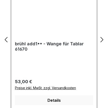
brühl add1•• - Wange für Tablar
61670
Regulärer Preis:
53,00 €
Preise inkl. MwSt. zzgl. Versandkosten
Details