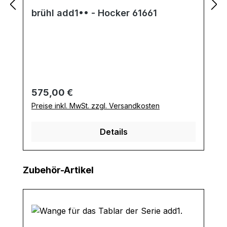
brühl add1•• - Hocker 61661
Regulärer Preis:
575,00 €
Preise inkl. MwSt. zzgl. Versandkosten
Details
Produktgalerie überspringen
Zubehör-Artikel