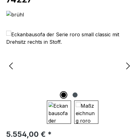
Bildergalerie überspringen
Regulärer Preis:
5.554,00 € *