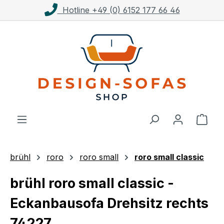
Kostenloser Versand ab 1.000€**
Zum Hauptinhalt springen
Ware
brühl
roro
roro small
roro small classic
brühl roro small classic -
Eckanbausofa Drehsitz rechts
74227