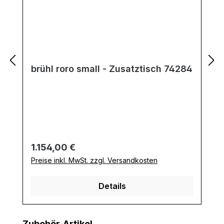
brühl roro small - Zusatztisch 74284
Regulärer Preis:
1.154,00 €
Preise inkl. MwSt. zzgl. Versandkosten
Details
Produktgalerie überspringen
Zubehör-Artikel