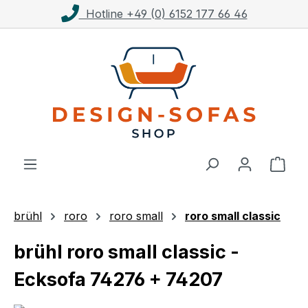
Kostenloser Versand ab 1.000€**
Zum Hauptinhalt springen
Ware
brühl
roro
roro small
roro small classic
brühl roro small classic -
Ecksofa 74276 + 74207