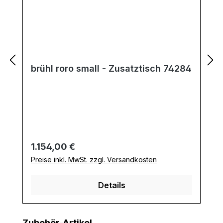
brühl roro small - Zusatztisch 74284
Regulärer Preis:
1.154,00 €
Preise inkl. MwSt. zzgl. Versandkosten
Details
Produktgalerie überspringen
Zubehör-Artikel