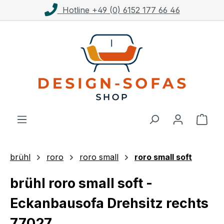
Kostenloser Versand ab 1.000€**
Zum Hauptinhalt springen
Ware
brühl
roro
roro small
roro small soft
brühl roro small soft -
Eckanbausofa Drehsitz rechts
77027