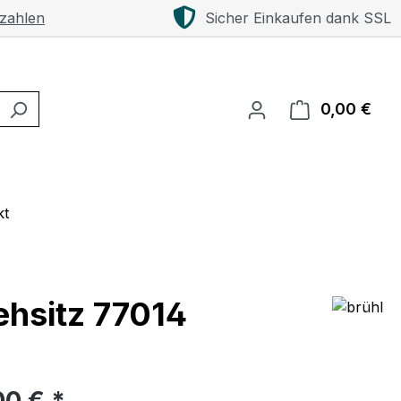
 zahlen
Sicher Einkaufen dank SSL
0,00 €
Ware
kt
rehsitz 77014
eis:
00 € *