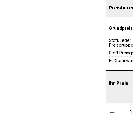
Preisber
Grundpreis
Stoff/Leder
Preisgrupp
Stoff Preis
Fußform wä
Ihr Preis:
Produkt