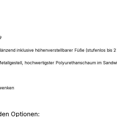
9
länzend inklusive höhenverstellbarer Füße (stufenlos bis 2
-Metallgestell, hochwertigster Polyurethanschaum im Sandwi
hwenken
nden Optionen: