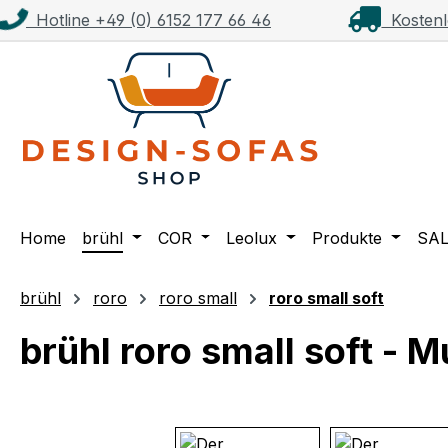
Hotline +49 (0) 6152 177 66 46
Kostenl
m Hauptinhalt springen
Zur Suche springen
Zur Hauptnavigation springen
Home
brühl
COR
Leolux
Produkte
SA
brühl
roro
roro small
roro small soft
brühl roro small soft - 
Bildergalerie überspringen