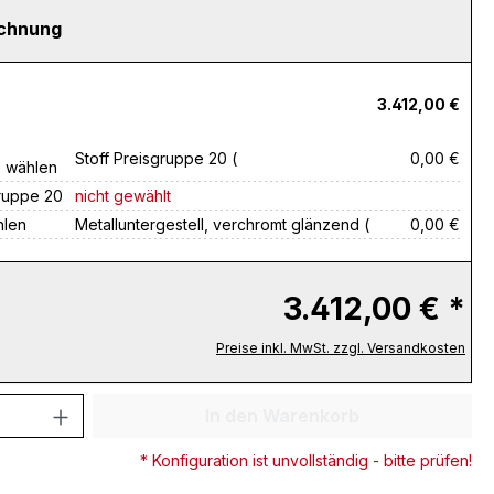
echnung
3.412,00 €
Stoff Preisgruppe 20 (
0,00 €
e wählen
gruppe 20
nicht gewählt
hlen
Metalluntergestell, verchromt glänzend (
0,00 €
3.412,00 € *
Preise inkl. MwSt. zzgl. Versandkosten
 Anzahl: Gib den gewünschten Wert ein 
In den Warenkorb
* Konfiguration ist unvollständig - bitte prüfen!