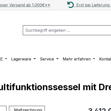
oser Versand ab 1.000€**
Erst bei Lieferung
LE
Lagerware
Service
Mehr erfahren
Konta
Multifunktionssessel mit D
Regulärer Pr
3.412,