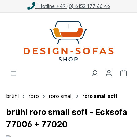
Kostenloser Versand ab 1.000€**
Zum Hauptinhalt springen
Ware
brühl
roro
roro small
roro small soft
brühl roro small soft - Ecksofa
77006 + 77020