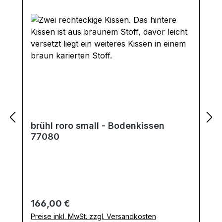
brühl roro small - Bodenkissen
77080
Regulärer Preis:
166,00 €
Preise inkl. MwSt. zzgl. Versandkosten