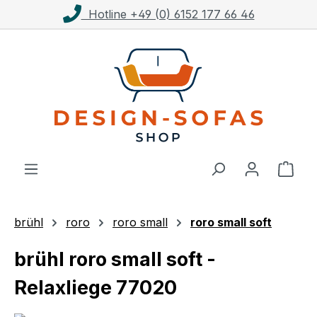
Kostenloser Versand ab 1.000€**
Zum Hauptinhalt springen
Ware
brühl
roro
roro small
roro small soft
brühl roro small soft -
Relaxliege 77020