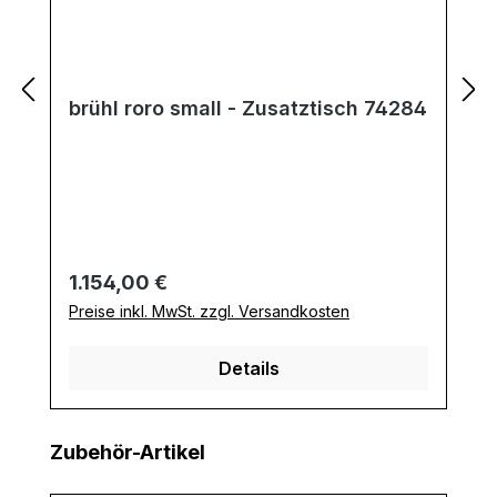
brühl roro small - Zusatztisch 74284
Regulärer Preis:
1.154,00 €
Preise inkl. MwSt. zzgl. Versandkosten
Details
Produktgalerie überspringen
Zubehör-Artikel