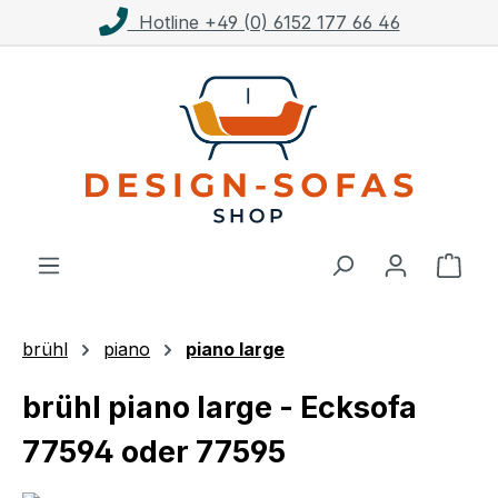
Kostenloser Versand ab 1.000€**
Zum Hauptinhalt springen
Ware
brühl
piano
piano large
brühl piano large - Ecksofa
77594 oder 77595