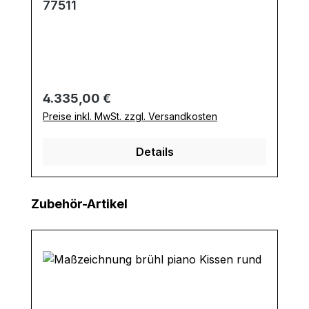
77511
Regulärer Preis:
4.335,00 €
Preise inkl. MwSt. zzgl. Versandkosten
Details
Produktgalerie überspringen
Zubehör-Artikel