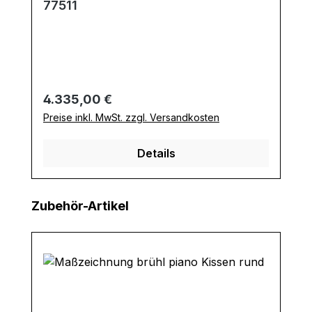
77511
Regulärer Preis:
4.335,00 €
Preise inkl. MwSt. zzgl. Versandkosten
Details
Produktgalerie überspringen
Zubehör-Artikel