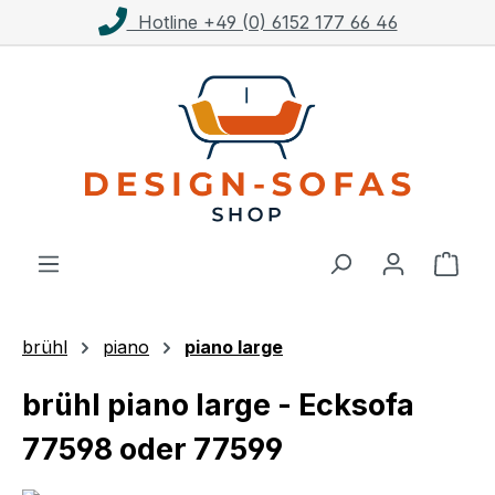
Kostenloser Versand ab 1.000€**
Zum Hauptinhalt springen
Ware
brühl
piano
piano large
brühl piano large - Ecksofa
77598 oder 77599