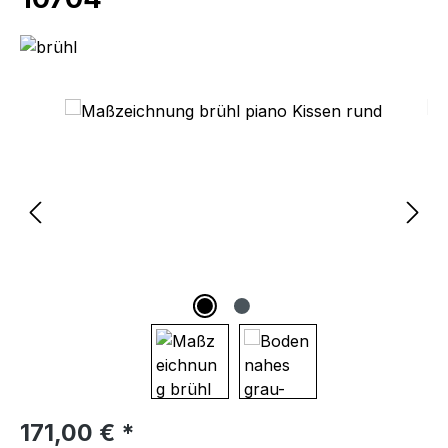
Bildergalerie überspringen
Regulärer Preis:
171,00 € *