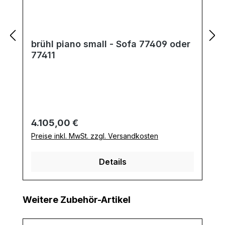
brühl piano small - Sofa 77409 oder
77411
Regulärer Preis:
4.105,00 €
Preise inkl. MwSt. zzgl. Versandkosten
Details
Produktgalerie überspringen
Weitere Zubehör-Artikel