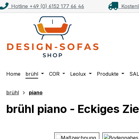
Hotline +49 (0) 6152 177 66 46
Kostenl
m Hauptinhalt springen
Zur Suche springen
Zur Hauptnavigation springen
Home
brühl
COR
Leolux
Produkte
SA
brühl
piano
brühl piano - Eckiges Z
Bildergalerie überspringen