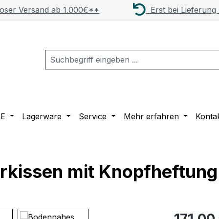
oser Versand ab 1.000€**
Erst bei Lieferung
LE
Lagerware
Service
Mehr erfahren
Konta
ierkissen mit Knopfheftun
Regulärer Pr
171,00