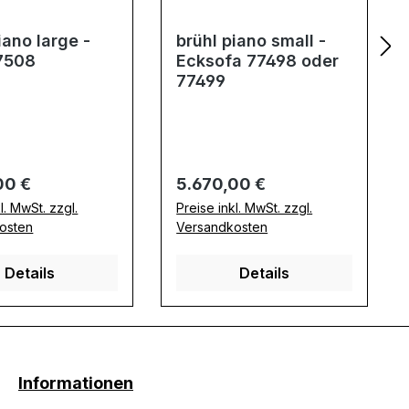
iano large -
brühl piano small -
7508
Ecksofa 77498 oder
77499
er Preis:
Regulärer Preis:
00 €
5.670,00 €
l. MwSt. zzgl.
Preise inkl. MwSt. zzgl.
osten
Versandkosten
Details
Details
Informationen