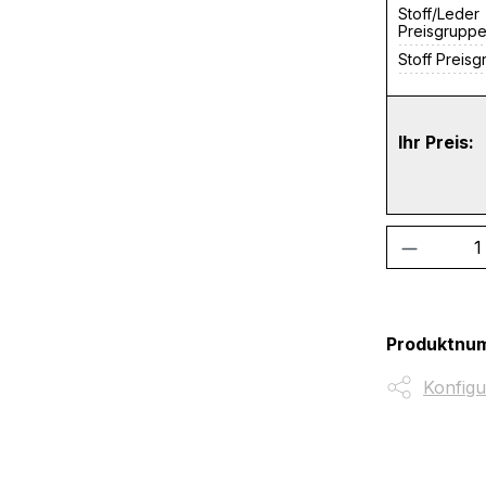
Stoff/Leder
Preisgrupp
Stoff Preis
Ihr Preis:
Produkt
Produktnu
Konfigu