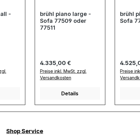
all -
brühl piano large -
brühl p
Sofa 77509 oder
Sofa 7
77511
Regulärer Preis:
Regulär
4.335,00 €
4.525,
zgl.
Preise inkl. MwSt. zzgl.
Preise ink
Versandkosten
Versandk
Details
Shop Service