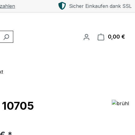
 zahlen
Sicher Einkaufen dank SSL
0,00 €
Ware
kt
g 10705
eis:
 € *