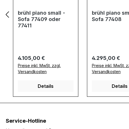
brühl piano small -
brühl piano sm
Sofa 77409 oder
Sofa 77408
77411
Regulärer Preis:
Regulärer Preis:
4.105,00 €
4.295,00 €
Preise inkl. MwSt. zzgl.
Preise inkl. MwSt. z
Versandkosten
Versandkosten
Details
Details
Service-Hotline