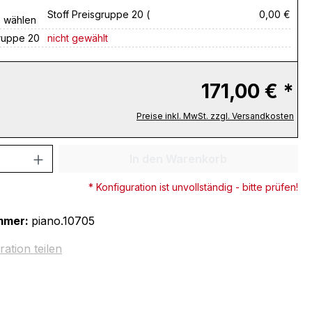
Stoff Preisgruppe 20 (
0,00 €
e wählen
gruppe 20
nicht gewählt
171,00 € *
Preise inkl. MwSt. zzgl. Versandkosten
 Anzahl: Gib den gewünschten Wert ein 
In den Warenkorb
* Konfiguration ist unvollständig - bitte prüfen!
mmer:
piano.10705
ration teilen