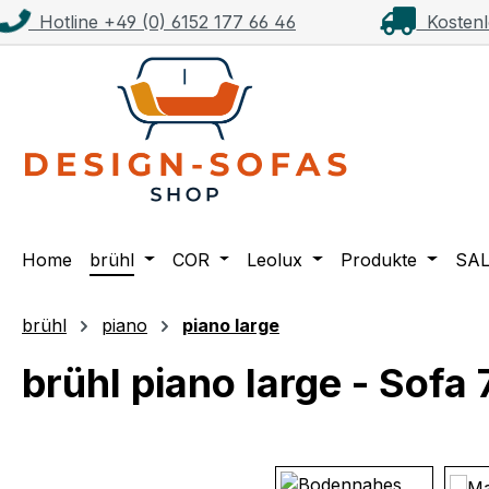
Hotline +49 (0) 6152 177 66 46
Kostenl
m Hauptinhalt springen
Zur Suche springen
Zur Hauptnavigation springen
Home
brühl
COR
Leolux
Produkte
SA
brühl
piano
piano large
brühl piano large - Sofa
Bildergalerie überspringen