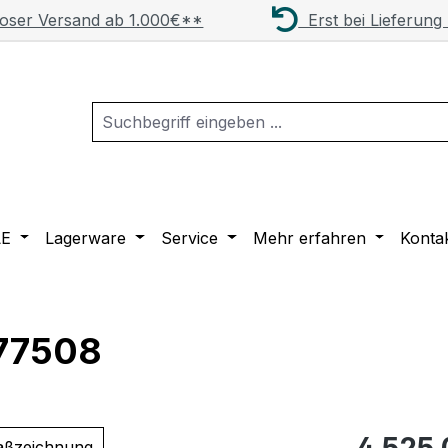
oser Versand ab 1.000€**
Erst bei Lieferung
LE
Lagerware
Service
Mehr erfahren
Konta
 77508
Regulärer Pr
4.525,