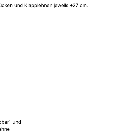
ken und Klapplehnen jeweils +27 cm.
ppbar) und
lehne