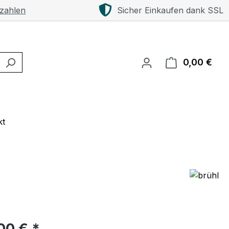
 zahlen
Sicher Einkaufen dank SSL
0,00 €
Ware
kt
eis:
00 € *