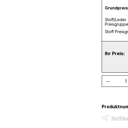
Grundpreis
Stoff/Leder
Preisgrupp
Stoff Preis
Ihr Preis:
Produkt
Produktnu
Konfigu