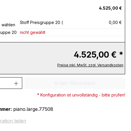
4.525,00 €
Stoff Preisgruppe 20 (
0,00 €
e wählen
gruppe 20
nicht gewählt
4.525,00 € *
Preise inkl. MwSt. zzgl. Versandkosten
 Anzahl: Gib den gewünschten Wert ein 
In den Warenkorb
* Konfiguration ist unvollständig - bitte prüfen!
mmer:
piano.large.77508
ration teilen