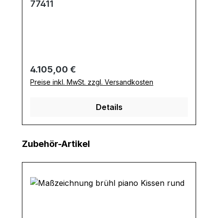
77411
Regulärer Preis:
4.105,00 €
Preise inkl. MwSt. zzgl. Versandkosten
Details
Produktgalerie überspringen
Zubehör-Artikel