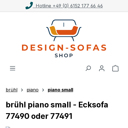
Kostenloser Versand ab 1.000€**
Zum Hauptinhalt springen
Ware
brühl
piano
piano small
brühl piano small - Ecksofa
77490 oder 77491