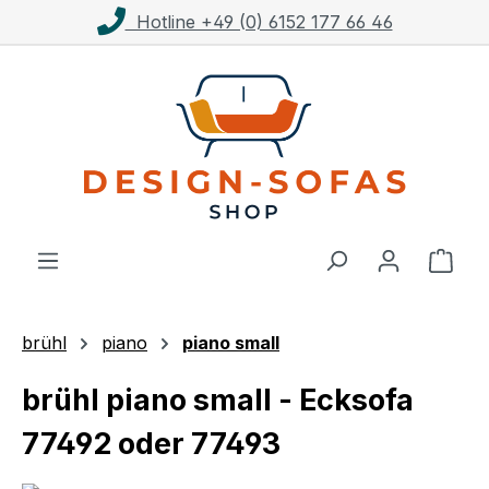
Kostenloser Versand ab 1.000€**
Zum Hauptinhalt springen
Ware
brühl
piano
piano small
brühl piano small - Ecksofa
77492 oder 77493