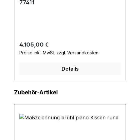
77411
Regulärer Preis:
4.105,00 €
Preise inkl. MwSt. zzgl. Versandkosten
Details
Produktgalerie überspringen
Zubehör-Artikel