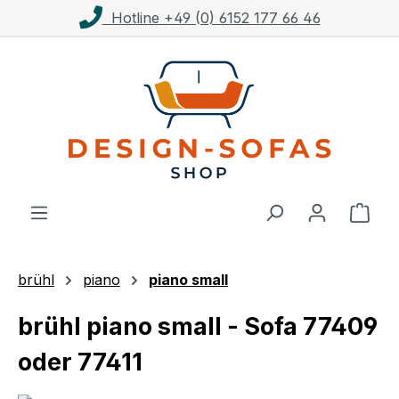
46
Kostenloser Versand ab 1.00
Zum Hauptinhalt springen
Ware
brühl
piano
piano small
brühl piano small - Sofa 77409
oder 77411