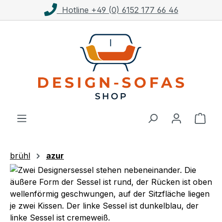
Hotline +49 (0) 6152 177 66 46
Zum Hauptinhalt springen
Ware
brühl
azur