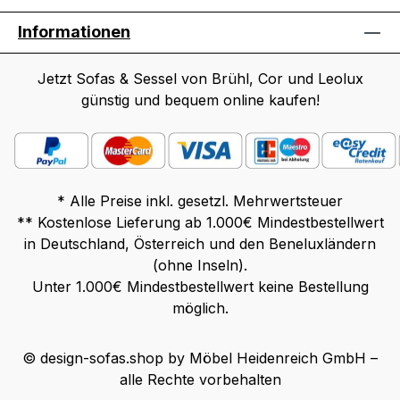
Metallgestell, Wellenfederm, Sitz softer
Informationen
Sitzkomfort mit hochwertigstem
Polyurethanschaumkernen und in
Kammern abgesteppten Auflagen mit softer
Jetzt Sofas & Sessel von Brühl, Cor und Leolux
Füllung, Vliesabdeckung, Rücken
günstig und bequem online kaufen!
Spezialgurtung, Bezüge abziehbar
Wählbare Optionen: Bezug: Stoff oder
Leder zur Gesamtübersicht Stoff-/
Ledermuster Fußform: Kunststoffgleiter
* Alle Preise inkl. gesetzl. Mehrwertsteuer
(Standard) Rollen Farben können auf
** Kostenlose Lieferung ab 1.000€ Mindestbestellwert
verschiedenen Bildschirmen abweichen.
in Deutschland, Österreich und den Beneluxländern
Deko oder andere Beimöbel sind nicht
(ohne Inseln).
enthalten. Abbildung kann abweichen.
Unter 1.000€ Mindestbestellwert keine Bestellung
möglich.
© design-sofas.shop by Möbel Heidenreich GmbH –
alle Rechte vorbehalten