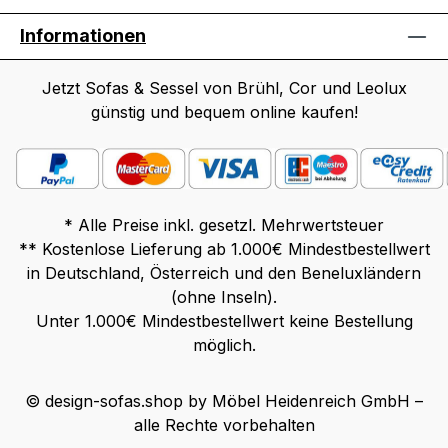
Arglist und Vorsatz sowie auf Schaden­
H 118 / T 90 - 171 Funktion: Rücken und
Informationen
ersatz wegen Körperverletzungen sowie
Fußteil sind stufenlos, motorisch über ein
bei grober Fahr­lässig­keit oder Vorsatz
Bedienfeld in der Armlehne einstellbar.
bleibt unbe­rührt.
Inklusive Herz-Waage-Funktion. Kopfteil
Jetzt Sofas & Sessel von Brühl, Cor und Leolux
individuell einstellbar. Bedienfeld: Edelstahl,
günstig und bequem online kaufen!
passend zur gewählten Fußvariante in
schwarz gebürstet oder Edelstahl gebürstet
. Fußform Standard: Sternfuß 5-armig,
Metall schwarz pulverbeschichtet Aufbau:
* Alle Preise inkl. gesetzl. Mehrwertsteuer
Metallrahmen, Wellenfedern in Sitz und
** Kostenlose Lieferung ab 1.000€ Mindestbestellwert
Rücken, hochwertigster
in Deutschland, Österreich und den Beneluxländern
Polyurethanschaum im Sandwichaufbau
(ohne Inseln).
mit Vliesabdeckung, Bezüge abziehbar
Unter 1.000€ Mindestbestellwert keine Bestellung
möglich.
© design-sofas.shop by Möbel Heidenreich GmbH –
alle Rechte vorbehalten