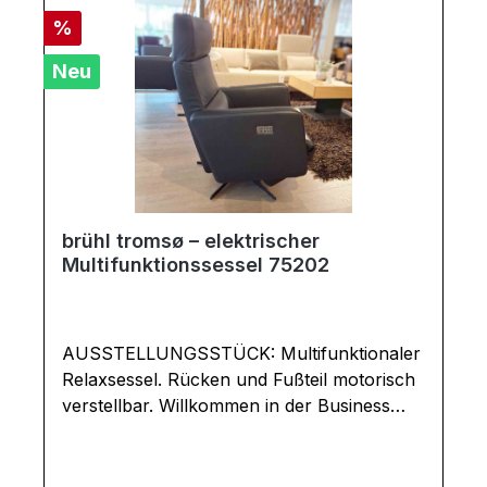
Rabatt
%
Neu
brühl tromsø – elektrischer
Multifunktionssessel 75202
AUSSTELLUNGSSTÜCK: Multifunktionaler
Relaxsessel. Rücken und Fußteil motorisch
verstellbar. Willkommen in der Business
Class: tromsø von brühl kann über ein
Bedienfeld in der Armlehne stufenlos in
verschiedene Relaxpositionen inklusive der