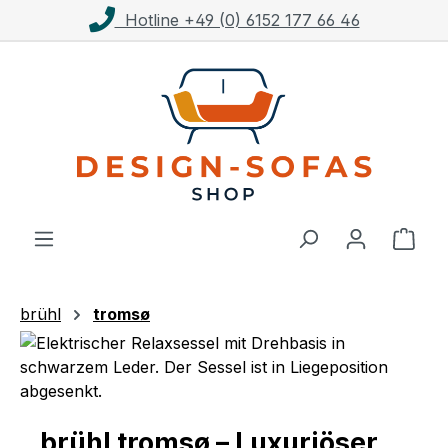
Hotline +49 (0) 6152 177 66 46
Zum Hauptinhalt springen
Ware
brühl
tromsø
brühl tromsø – Luxuriöser