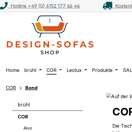
Hotline +49 (0) 6152 177 66 46
Kostenl
m Hauptinhalt springen
Zur Suche springen
Zur Hauptnavigation springen
Home
brühl
COR
Leolux
Produkte
SA
COR
Bond
brühl
COR
COR
Die Tisc
Alvo