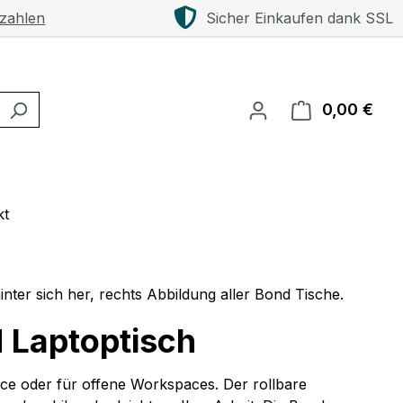
 zahlen
Sicher Einkaufen dank SSL
0,00 €
Ware
kt
d Laptoptisch
ice oder für offene Workspaces. Der rollbare