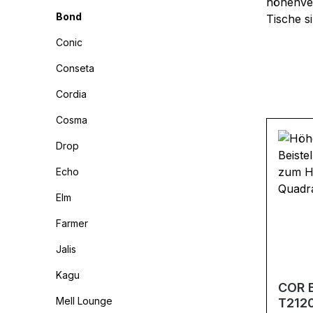
höhenver
Bond
Tische s
Conic
Conseta
Cordia
Cosma
Drop
Echo
Elm
Farmer
Jalis
Kagu
COR B
Mell Lounge
T212