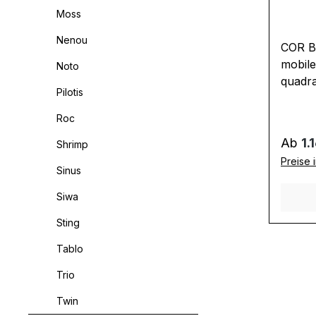
Moss
Nenou
COR B
mobile
Noto
quadra
Pilotis
Ungeme
Homeof
Roc
offene
Regulä
Ab
1.
Shrimp
höhenv
Preise 
Sie ih
Sinus
ihn br
Siwa
ein Gr
dem T
Sting
Flexib
Tablo
weiter
Bond 
Trio
Laptop
45 cm
Twin