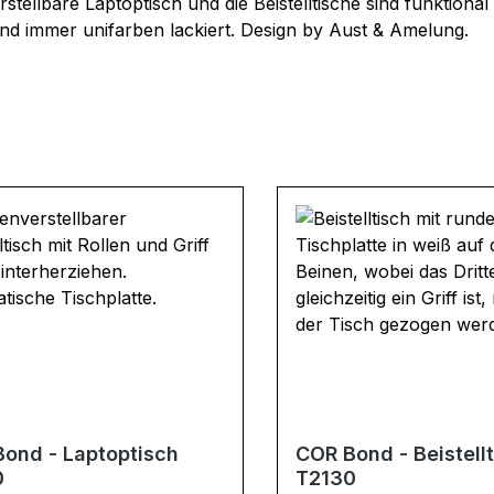
stellbare Laptoptisch und die Beistelltische sind funktional
ind immer unifarben lackiert. Design by Aust & Amelung.
ond - Laptoptisch
COR Bond - Beistell
0
T2130