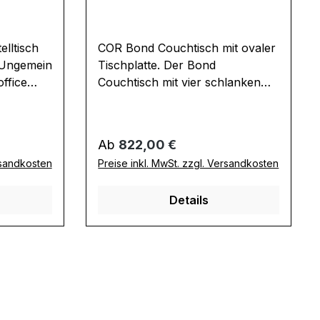
lltisch
COR Bond Couchtisch mit ovaler
Tischplatte. Der Bond
ffice
Couchtisch mit vier schlanken
Metallbeinen passt perfekt zu
obile
den anderen Tischen der Bond
 ihn
Serie. Er bietet viel Fläche auf
Regulärer Preis:
Ab
822,00 €
, wo sie
der ovalen Tischplatte.
rsandkosten
Preise inkl. MwSt. zzgl. Versandkosten
 Sie
Ausführung Couchtisch: Breite x
 Tische
Länge: 90 x 45 cm Höhe: 38 cm
Details
usführung
Höhe Ablage: 38 cm
änge: 45 x
he