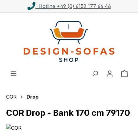
Kostenloser Versand ab 1.000€**
Zum Hauptinhalt springen
Ware
COR
Drop
COR Drop - Bank 170 cm 79170