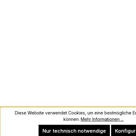
Diese Website verwendet Cookies, um eine bestmögliche Er
können.
Mehr Informationen ...
Nur technisch notwendige
Konfigur