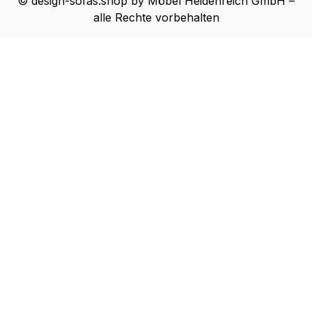
© design-sofas.shop by Möbel Heidenreich GmbH –
alle Rechte vorbehalten