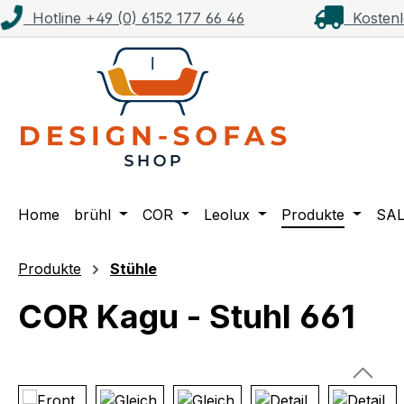
Hotline +49 (0) 6152 177 66 46
Kostenl
m Hauptinhalt springen
Zur Suche springen
Zur Hauptnavigation springen
Home
brühl
COR
Leolux
Produkte
SA
Produkte
Stühle
COR Kagu - Stuhl 661
Bildergalerie überspringen