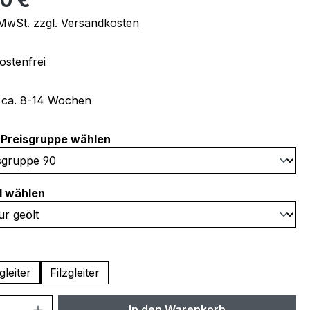
. MwSt. zzgl. Versandkosten
stenfrei
t ca. 8-14 Wochen
auswählen
Preisgruppe wählen
auswählen
l wählen
swählen
gleiter
Filzgleiter
 Anzahl: Gib den gewünschten Wert ein 
In den Warenkorb