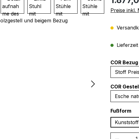
Preise inkl
Versandko
Lieferzei
COR Bezug 
COR Gestel
au
Fußform
Kunststoff
Produkt