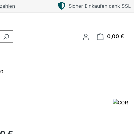
 zahlen
Sicher Einkaufen dank SSL
0,00 €
Ware
kt
eis:
00 €