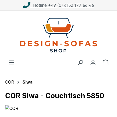
Kostenloser Versand ab 1.000€**
Zum Hauptinhalt springen
Ware
COR
Siwa
COR Siwa - Couchtisch 5850