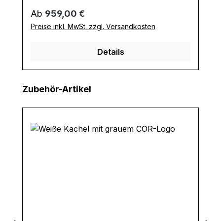
Regulärer Preis:
Ab
959,00 €
Preise inkl. MwSt. zzgl. Versandkosten
Details
Produktgalerie überspringen
Zubehör-Artikel