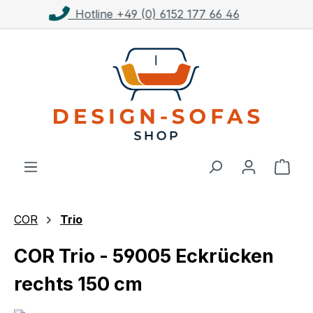
Kostenloser Versand ab 1.000€**
Zum Hauptinhalt springen
Ware
COR
Trio
COR Trio - 59005 Eckrücken
rechts 150 cm