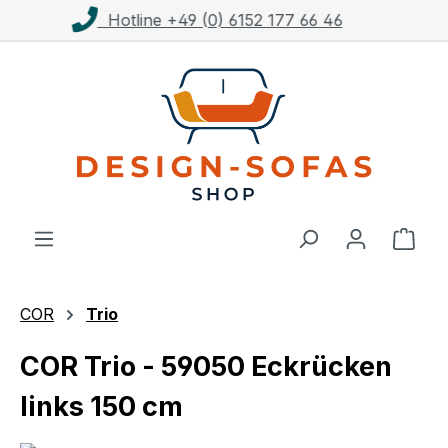
Kostenloser Versand ab 1.000€**
Zum Hauptinhalt springen
Ware
COR
Trio
COR Trio - 59050 Eckrücken
links 150 cm