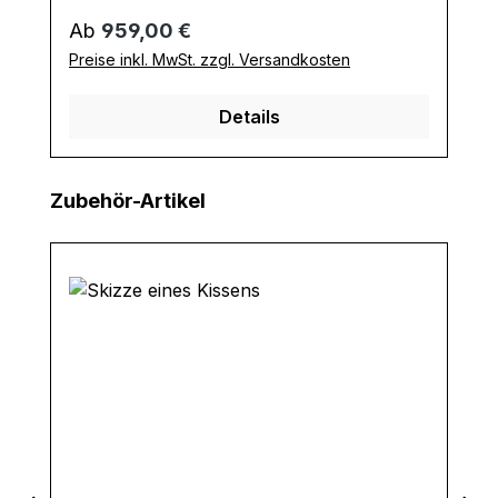
Regulärer Preis:
Ab
959,00 €
Preise inkl. MwSt. zzgl. Versandkosten
Details
Produktgalerie überspringen
Zubehör-Artikel