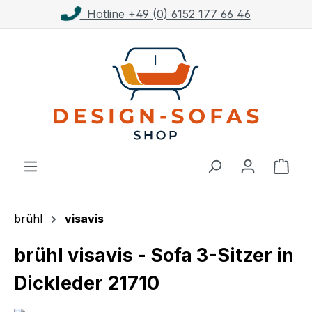
line +49 (0) 6152 177 66 46
Kost
Zum Hauptinhalt springen
Ware
brühl
visavis
brühl visavis - Sofa 3-Sitzer in
Dickleder 21710