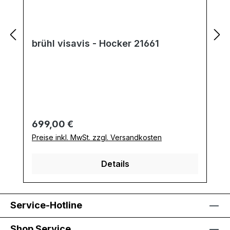
brühl visavis - Hocker 21661
Regulärer Preis:
699,00 €
Preise inkl. MwSt. zzgl. Versandkosten
Details
Service-Hotline
Shop Service