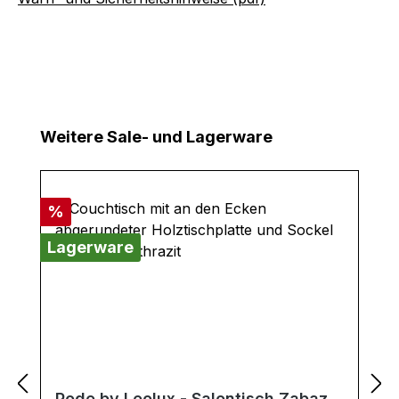
Produktgalerie überspringen
Weitere Sale- und Lagerware
Rabatt
%
Lagerware
Pode by Leolux - Salontisch Zabaz