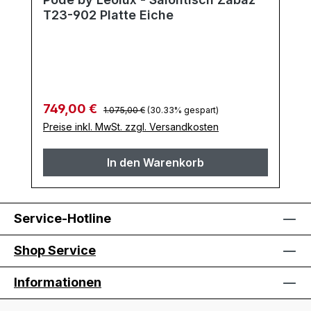
T23-902 Platte Eiche
Regulärer Preis:
Verkaufspreis:
749,00 €
1.075,00 €
(30.33% gespart)
Preise inkl. MwSt. zzgl. Versandkosten
In den Warenkorb
Service-Hotline
Shop Service
Informationen