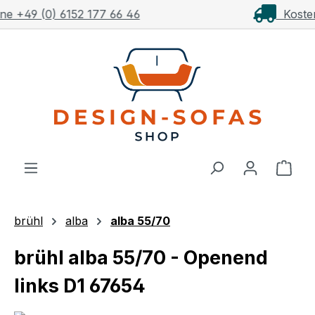
Kostenloser Versand ab 1.000€**
Zum Hauptinhalt springen
Ware
brühl
alba
alba 55/70
brühl alba 55/70 - Openend
links D1 67654