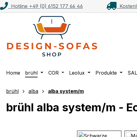
Hotline +49 (0) 6152 177 66 46
Kostenl
m Hauptinhalt springen
Zur Suche springen
Zur Hauptnavigation springen
Home
brühl
COR
Leolux
Produkte
SA
brühl
alba
alba system/m
brühl alba system/m - E
Bildergalerie überspringen