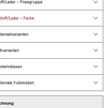
off/Leder – Preisgruppe
Stoff/Leder – Farbe
itenteilvarianten
ßvarianten
mlehnkissen
tionale Fußstützen
echnung