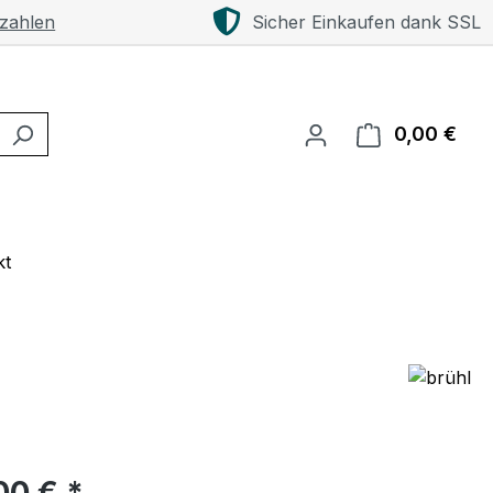
 zahlen
Sicher Einkaufen dank SSL
0,00 €
Ware
kt
eis:
00 € *