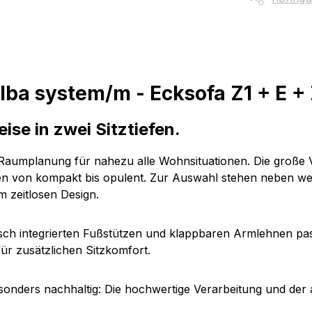
lba system/m - Ecksofa Z1 + E +
se in zwei Sitztiefen.
e Raumplanung für nahezu alle Wohnsituationen. Die große 
n von kompakt bis opulent. Zur Auswahl stehen neben wei
m zeitlosen Design.
sch integrierten Fußstützen und klappbaren Armlehnen pa
für zusätzlichen Sitzkomfort.
onders nachhaltig: Die hochwertige Verarbeitung und der 