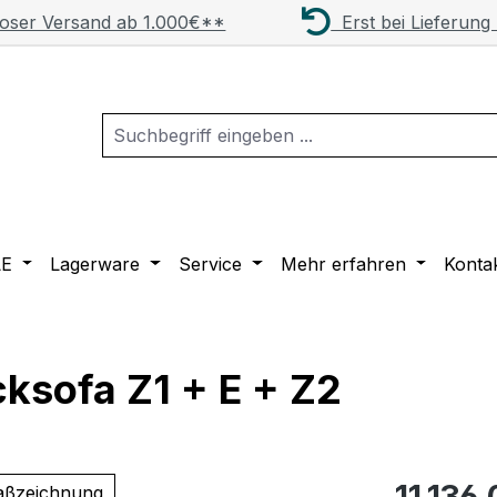
oser Versand ab 1.000€**
Erst bei Lieferung
LE
Lagerware
Service
Mehr erfahren
Konta
cksofa Z1 + E + Z2
Regulärer Pr
11.136,