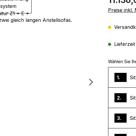
Preise inkl
Versandko
Lieferzei
Wählen Sie Ih
1.
Si
2.
Si
3.
Sit