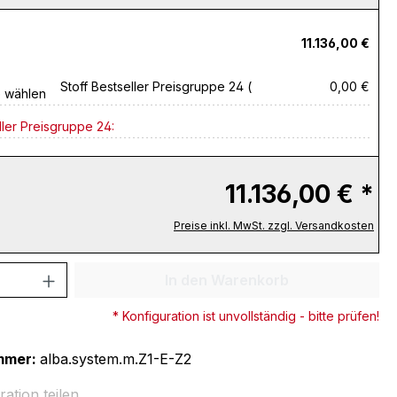
11.136,00 €
Stoff Bestseller Preisgruppe 24 (
0,00 €
e wählen
ller Preisgruppe 24:
11.136,00 € *
Preise inkl. MwSt. zzgl. Versandkosten
 Anzahl: Gib den gewünschten Wert ein 
In den Warenkorb
* Konfiguration ist unvollständig - bitte prüfen!
mmer:
alba.system.m.Z1-E-Z2
ration teilen