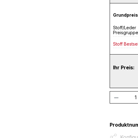
Grundpreis
Stoff/Leder
Preisgrupp
Stoff Bestse
Ihr Preis:
Produkt
Produktnu
Konfigu