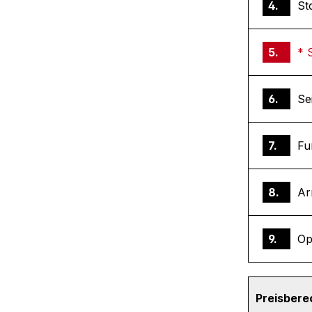
4.
St
5.
* 
6.
Se
7.
Fu
8.
Ar
9.
Op
Preisber