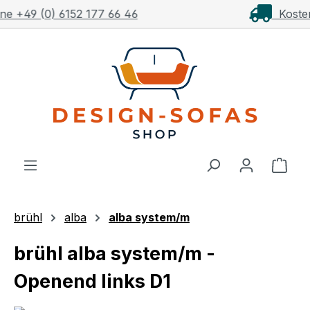
Kostenloser Versand ab 1.000€**
Zum Hauptinhalt springen
Ware
brühl
alba
alba system/m
brühl alba system/m -
Openend links D1