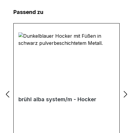
Produktgalerie überspringen
Passend zu
brühl alba system/m - Hocker