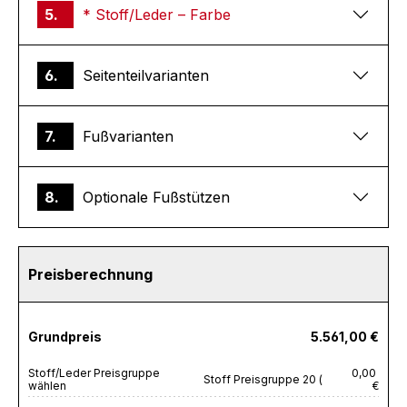
5.
* Stoff/Leder – Farbe
6.
Seitenteilvarianten
7.
Fußvarianten
8.
Optionale Fußstützen
Preisberechnung
Grundpreis
5.561,00 €
Stoff/Leder Preisgruppe
0,00
Stoff Preisgruppe 20 (
wählen
€