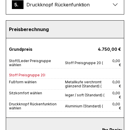
5.
Druckknopf Rückenfunktion
Preisberechnung
Grundpreis
4.750,00 €
Stoff/Leder Preisgruppe
0,00
Stoff Preisgruppe 20 (
wählen
€
Stoff Preisgruppe 20:
Fußform wählen
Metallkufe verchromt
0,00
glänzend (Standard) (
€
Sitzkomfort wählen
0,00
leger / soft (Standard) (
€
Druckknopf Rückenfunktion
0,00
Aluminium (Standard) (
wählen
€
Ihr Preis: