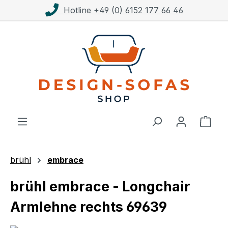
Kostenloser Versand ab 1.000€**
Zum Hauptinhalt springen
Ware
brühl
embrace
brühl embrace - Longchair
Armlehne rechts 69639