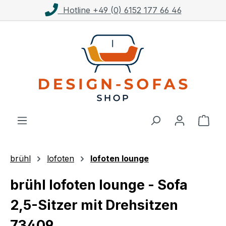
line +49 (0) 6152 177 66 46
Kost
Zum Hauptinhalt springen
Ware
brühl
lofoten
lofoten lounge
brühl lofoten lounge - Sofa
2,5-Sitzer mit Drehsitzen
73409