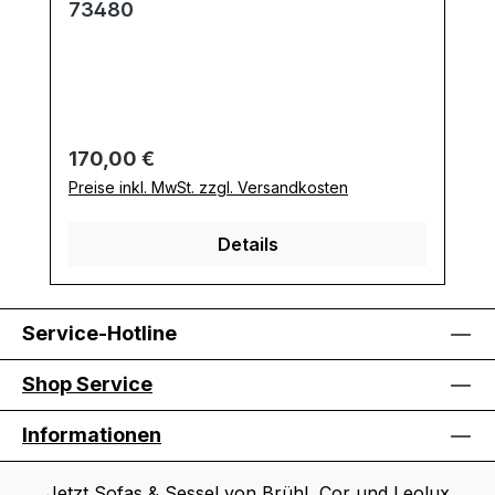
73480
Regulärer Preis:
170,00 €
Preise inkl. MwSt. zzgl. Versandkosten
Details
Service-Hotline
Shop Service
Informationen
Jetzt Sofas & Sessel von Brühl, Cor und Leolux