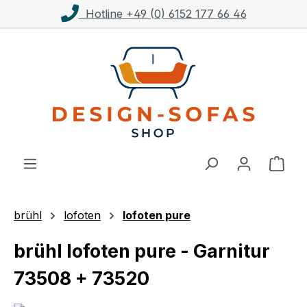
line +49 (0) 6152 177 66 46
Kost
Zum Hauptinhalt springen
Ware
brühl
lofoten
lofoten pure
brühl lofoten pure - Garnitur
73508 + 73520