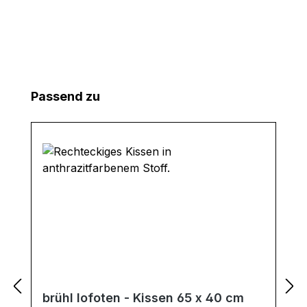
Produktgalerie überspringen
Passend zu
brühl lofoten - Kissen 65 x 40 cm