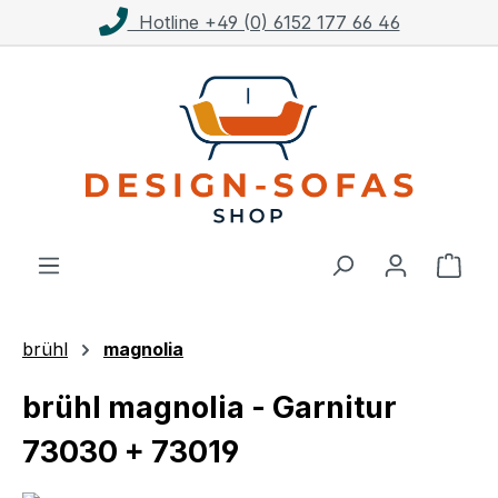
Kostenloser Versand ab 1.000€**
Zum Hauptinhalt springen
Ware
brühl
magnolia
brühl magnolia - Garnitur
73030 + 73019