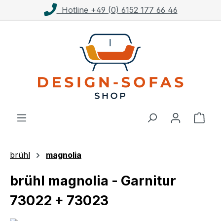
46
Kostenloser Versand ab 1.00
Zum Hauptinhalt springen
Ware
brühl
magnolia
brühl magnolia - Garnitur
73022 + 73023