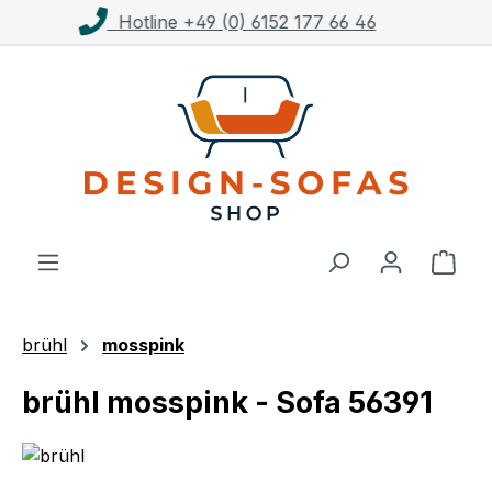
Kostenloser Versand ab 1.000€**
Zum Hauptinhalt springen
Ware
brühl
mosspink
brühl mosspink - Sofa 56391